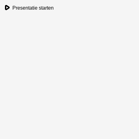
play_button
Presentatie starten